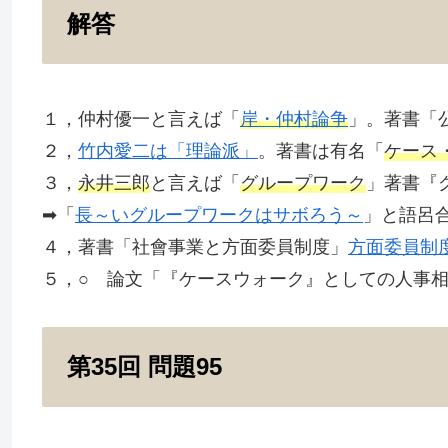
解答
１，仲村優一と言えば「
岸・仲村論争
」。著書「
２，
竹内愛二は「理論派」
。著書は有名「
ケース
３，
永井三郎
と言えば「
グループワーク
」著書『
➡「
長～いグループワークはサボろう～
」と語呂
４，著書「社會事業と方面委員制度」
方面委員制
５，○ 論文「『ケースウォーク』としての人事
第35回 問題95