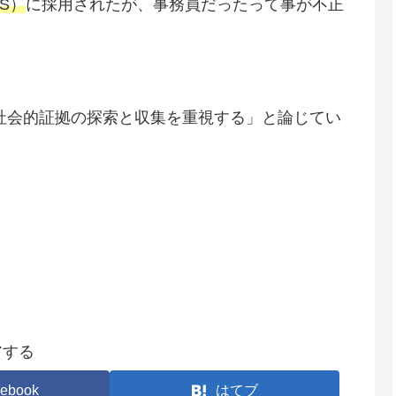
S）
に採用されたが、事務員だったって事が不正
ド
社会的証拠の探索と収集を重視する」と論じてい
アする
ebook
はてブ