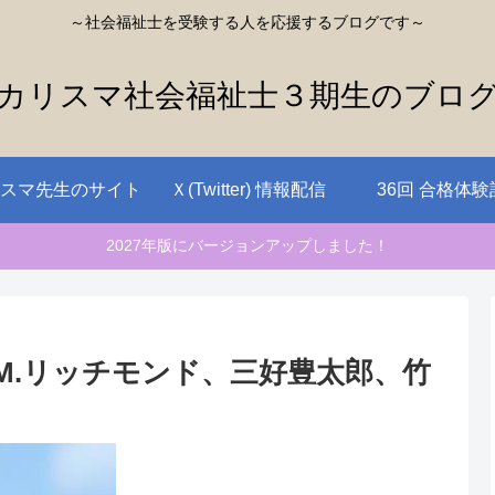
～社会福祉士を受験する人を応援するブログです～
カリスマ社会福祉士３期生のブロ
スマ先生のサイト
Ｘ(Twitter) 情報配信
36回 合格体験
2027年版にバージョンアップしました！
M.リッチモンド、三好豊太郎、竹