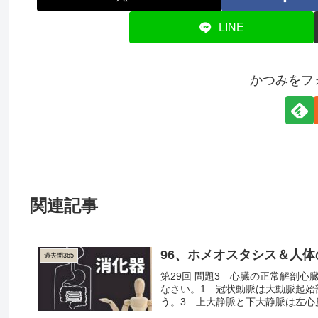
LINE
かつみをフ
関連記事
96、ホメオスタシス＆人
過去問365
第29回 問題3 心臓の正常解剖
なさい。1 冠状動脈は大動脈起始
う。3 上大静脈と下大静脈は左心房