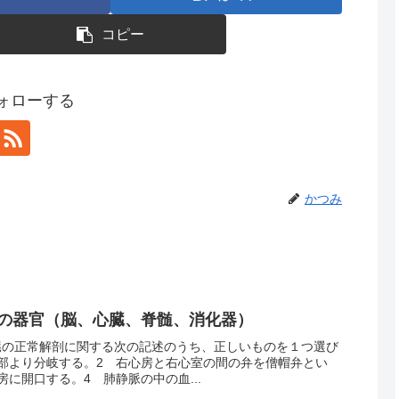
コピー
ォローする
かつみ
体の器官（脳、心臓、脊髄、消化器）
心臓の正常解剖に関する次の記述のうち、正しいものを１つ選び
部より分岐する。2 右心房と右心室の間の弁を僧帽弁とい
に開口する。4 肺静脈の中の血...