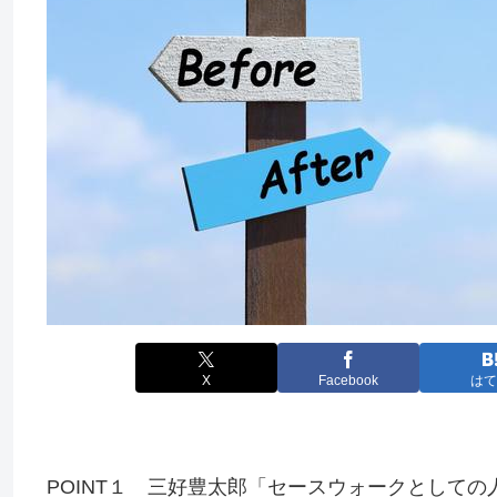
X
Facebook
はて
POINT１ 三好豊太郎「セースウォークとしての