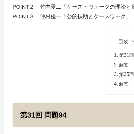
POINT２ 竹内愛二「ケース・ウォークの理論と
POINT３ 仲村優一「公的扶助とケースワーク」
目次
第31回
解答
第35回
解答
第31回 問題94