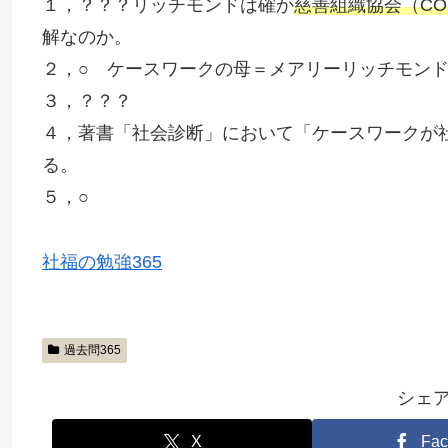
１，？？？リッチモンドは確か
慈善組織協会（CO
解なのか。
２，○ ケースワークの母＝メアリーリッチモン
３，？？？
４，著書「社会診断」において「ケースワークが
る。
５，○
社福の勉強365
過去問365
シェ
X
Fac