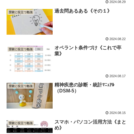
2024.08.29
過去問あるある《その１》
受験に役立つ勉強
2024.08.22
オペラント条件づけ《これで卒
受験に役立つ勉強
業》
2024.08.17
精神疾患の診断・統計ﾏﾆｭｱﾙ
受験に役立つ勉強
（DSM-5）
2024.08.15
スマホ・パソコン活用方法《まと
受験に役立つ勉強
め》