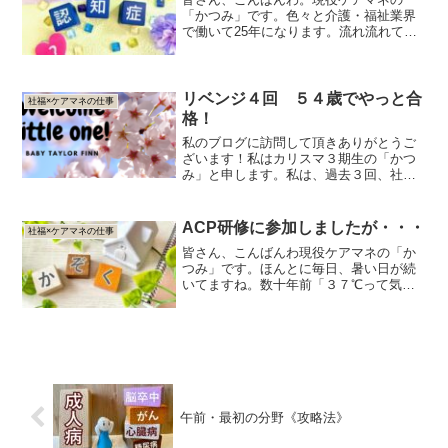
「かつみ」です。色々と介護・福祉業界
で働いて25年になります。流れ流れて、
現役ケアマネ３年目になりました。H１７
年にケアマネの資格を取ってから、特養
のケアマネなどをしておりました。正し
くは在宅ケアマネ３年目...
リベンジ４回 ５４歳でやっと合
社福×ケアマネの仕事
格！
私のブログに訪問して頂きありがとうご
ざいます！私はカリスマ３期生の「かつ
み」と申します。私は、過去３回、社会
福祉士の試験を受験し「この資格は、私
の様な頭の悪い者には受かる訳ないんだ
⤵」と挫折しておりました。R5年にカリ
ACP研修に参加しましたが・・・
社福×ケアマネの仕事
スマ先生と出会えなけれ...
皆さん、こんばんわ現役ケアマネの「か
つみ」です。ほんとに毎日、暑い日が続
いてますね。数十年前「３７℃って気温
が体温と一緒やん」なんて言っていた頃
が良かった。「クールビズ」って覚えて
ますか？「２８℃設定」やったんです。
今、４０℃。コロナも４０...
午前・最初の分野《攻略法》