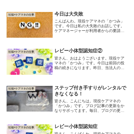
今日は大失敗
社福×ケアマネの仕事
こんばんわ。現役ケアマネの「かつみ」
です。今日は私の大失敗のお話しです。
ケアマネージャーが利用者からの要請に
対し、ケアマネジメントを提供する契約
を締結した後、管轄の市町村に届け出を
しないと「給付管理」と言う請求業務が
出来ません。これを「居宅...
レビー小体型認知症②
社福×ケアマネの仕事
皆さん、おはようございます。現役ケア
マネの「かつみ」です。今日は前回の投
稿の続きになります。昨日、当法人の有
料老人ホームにご入居された、レビー小
体型認知症の既往歴を持つ要介護２の女
性ですが、今朝出勤して１番にご様子を
伺いにいきましたが、全く...
ステップ付き手すりがレンタルで
社福×ケアマネの仕事
きなくなる！
皆さん、こんにちは。現役ケアマネの
「かつみ」です。ブログ記事の更新をか
なりサボってます。毎日、ブログの更新
をするのって、ホントに難しいですね。
とにかく時間がないです。んじゃ、辞め
たら？確かに・・・いや、少しでも書く
レビー小体型認知症
社福×ケアマネの仕事
事にします。で、令和6年の...
皆さん、こんばんわ。現役ケアマネの