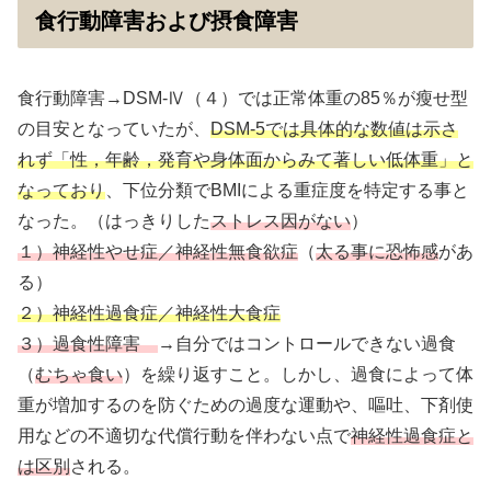
食行動障害および摂食障害
食行動障害→DSM-Ⅳ（４）では正常体重の85％が瘦せ型
の目安となっていたが、
DSM-5では具体的な数値は示さ
れず「性，年齢，発育や身体面からみて著しい低体重」と
なっており
、下位分類でBMIによる重症度を特定する事と
なった。（はっきりした
ストレス因がない
）
１）神経性やせ症／神経性無食欲症
（
太る事に恐怖感
があ
る）
２）神経性過食症／神経性大食症
３）過食性障害
→自分ではコントロールできない過食
（
むちゃ食い
）を繰り返すこと。しかし、過食によって体
重が増加するのを防ぐための過度な運動や、嘔吐、下剤使
用などの不適切な代償行動を伴わない点で
神経性過食症と
は区別
される。