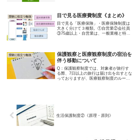
着を深める方法を説明します。サイトの
外観はこんな感じです。まず、最初に言
いたいのが、カリス...
目で見る医療費制度《まとめ》
受験に役立つ勉強
目で見る「医療保険」・医療保険制度は
大きく分けて３種類。①自営業②会社員
③75歳以上・自営業は、一般業種と特定
業種（医師、歯科医師、薬剤師、建設な
ど）に分かれる。・会社員は、事業規模
（大・中小）と特定職種に分かれる。・
75歳以上は後期高齢者...
保護観察と医療観察制度の宿泊を
受験に役立つ勉強
伴う移動について
Q：保護観察制度では、対象者が旅行す
る際、7日以上の旅行は届け出を出すとな
っておりますが、医療観察制度のルール
は2週間と書かれた資料があるのですが、
保護観察と医療観察制度では期間が違う
のでしょうか。A：結論から申し上げます
と、ご質問の通り、...
生活保護制度②《原理・原則》