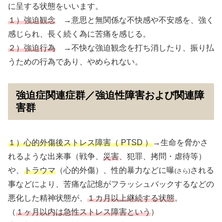
に呈する状態をいいます。
１）強迫観念
→意思と無関係な不快感や不安感を、強く
感じられ、長く続く為に苦痛を感じる。
２）強迫行為
→不快な強迫観念を打ち消したり、振り払
うための行為であり、やめられない。
強迫症関連症群／強迫性障害および関連障
害群
１）心的外傷後ストレス障害（ PTSD ）
→生命を脅かさ
れるような出来事（戦争、
災害
、犯罪、拷問・虐待等）
や、
トラウマ
（心的外傷）、性的暴力などに曝
される
(さら)
事などにより、苦痛な記憶がフラッシュバックするなどの
悪化した精神状態が、
１カ月以上継続する状態
。
（
１ヶ月以内は急性ストレス障害という
）