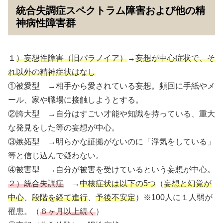
統合失調症スペクトラム障害および他の精
神病性障害群
１
）妄想性障害（旧パラノイア）
→
妄想が中心症状で、そ
れ以外の精神症状はなし
①被愛型 →相手から愛されている妄想。頻回に手紙やメ
ール、家や職場に接触しようとする。
②誇大型 →自分はすごい才能や知識を持っている、重大
な発見をした等の妄想が中心。
③嫉妬型 →明らかな証拠がないのに「浮気をしている」
等と信じ込んで疑わない。
④被害型 →自分が被害を受けているという妄想が中心。
２）統合失調症
→
中核症状は以下の5つ
（
妄想と幻覚が
中心
、
段階を経て進行
、
予後不安定
）※100人に１人弱が
罹患。（
６ヶ月以上続く
）