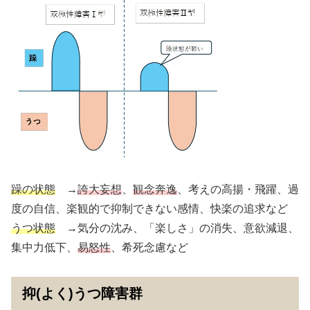
躁の状態
→
誇大妄想
、
観念奔逸
、考えの高揚・飛躍、過
度の自信、楽観的で抑制できない感情、快楽の追求など
うつ状態
→気分の沈み、「楽しさ」の消失、意欲減退、
集中力低下、
易怒性
、希死念慮など
抑(よく)うつ障害群