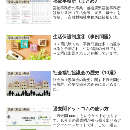
福祉事務所《まとめ》
受験に役立つ勉強
福祉事務所の事業・都道府県福祉事務所
は福祉３法（生活保護、児童、母子）を
管轄。・市町村福祉事務所は福祉６法
（上記３法に加え老人、身体、知的）を
管轄。※身体・知的の施設入所措置事務
等が都道府県から町村へ移譲された為。
（老人及び身体障害者福祉分...
生活保護制度④《事例問題》
受験に役立つ勉強
３７回試験でも、事例問題は多く出題さ
れると予測され、生活保護の分野でも１
～２問は出題されると判断しています。
過去問から出題の傾向を確認しておく必
要があります。事例文を読んでいる時
に、重要なキーワードに鉛筆で○を付けて
いくと頭に残り易いですし...
社会福祉協議会の歴史《10選》
受験に役立つ勉強
社会福祉協議会の歴史に関する過去問か
ら抜粋、必要な部分のみ表にまとめまし
た。
過去問ドットコムの使い方
受験に役立つ勉強
「過去問.com」というサイトがありま
す。10年分の過去問が引っ張り出せるデ
ーターベースサイトです。この「過去
問.com」を効率良く利用して、知識の定