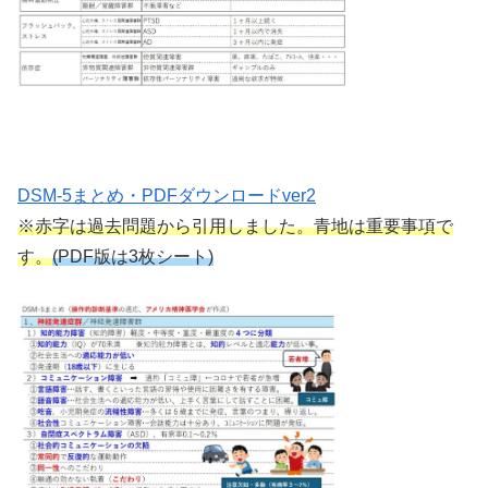
DSM-5まとめ・PDFダウンロードver2
※赤字は過去問題から引用しました。青地は重要事項で
す。
(PDF版は3枚シート)