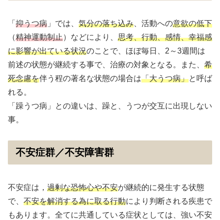
「
抑うつ病
」では、
気分の落ち込み
、活動への
意欲の低下
（
精神運動制止
）などにより、
思考、行動、感情、幸福感
に影響が出ている状況
のことで、ほぼ毎日、2～3週間は
前述の状態が継続する事で、治療の対象となる。また、
希
死念慮を
伴う程の著名な状態の場合は
「大うつ病」
と呼ば
れる。
「躁うつ病」との違いは、躁と、うつが交互に出現しない
事。
不安症群／不安障害群
不安症は，
過剰な恐怖心や不安
が継続的に発生する状態
で、
不安を解消する為に取る行動
により判断される疾患で
もあります。全てに共通している症状としては、強い不安