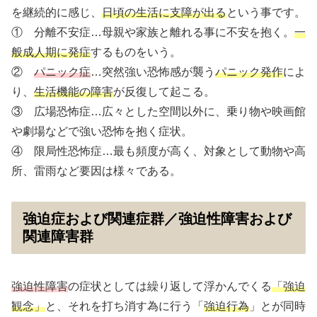
を継続的に感じ、
日頃の生活に支障が出る
という事です。
① 分離不安症…母親や家族と離れる事に不安を抱く。
一
般成人期に発症
するものをいう。
②
パニック症
…突然強い恐怖感が襲う
パニック発作
によ
り、
生活機能の障害
が反復して起こる。
③ 広場恐怖症…広々とした空間以外に、乗り物や映画館
や劇場などで強い恐怖を抱く症状。
④ 限局性恐怖症…最も頻度が高く、対象として動物や高
所、雷雨など要因は様々である。
強迫症および関連症群／強迫性障害および
関連障害群
強迫性障害
の症状としては繰り返して浮かんでくる
「強迫
観念」
と、それを打ち消す為に行う「
強迫行為
」とが同時