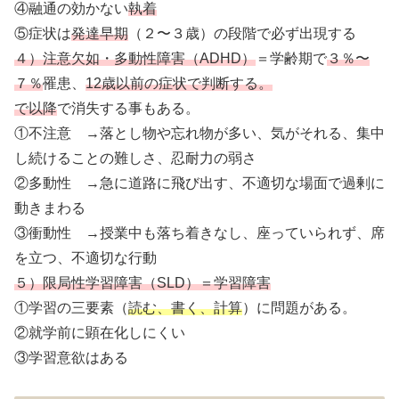
④融通の効かない
執着
⑤症状は
発達早期
（２〜３歳）の段階で必ず出現する
４）注意欠如・多動性障害（ADHD）
＝学齢期で
３％〜
７％
罹患、
12歳以前の症状で判断する。
で以降
で消失する事もある。
①不注意 →落とし物や忘れ物が多い、気がそれる、集中
し続けることの難しさ、忍耐力の弱さ
②多動性 →急に道路に飛び出す、不適切な場面で過剰に
動きまわる
③衝動性 →授業中も落ち着きなし、座っていられず、席
を立つ、不適切な行動
５）限局性学習障害（SLD）＝学習障害
①学習の三要素（
読む、書く、計算
）に問題がある。
②就学前に顕在化しにくい
③学習意欲はある