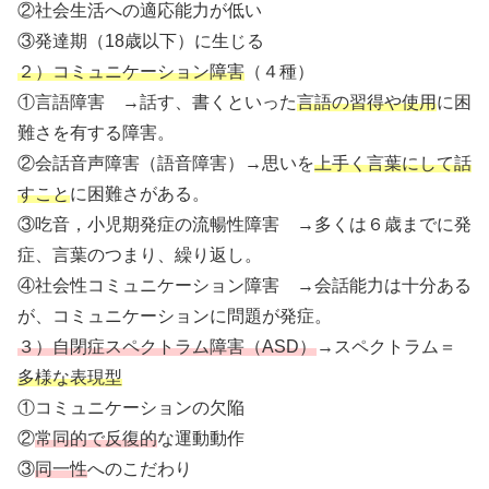
②社会生活への適応能力が低い
③発達期（18歳以下）に生じる
２）コミュニケーション障害
（４種）
①言語障害 →話す、書くといった
言語の習得や使用
に困
難さを有する障害。
②会話音声障害（語音障害）→思いを
上手く言葉にして話
すこと
に困難さがある。
③吃音，小児期発症の流暢性障害 →多くは６歳までに発
症、言葉のつまり、繰り返し。
④社会性コミュニケーション障害 →会話能力は十分ある
が、コミュニケーションに問題が発症。
３）自閉症スペクトラム障害（ASD）
→スペクトラム＝
多様な表現型
①コミュニケーションの欠陥
②
常同的で反復的
な運動動作
③
同一性
へのこだわり