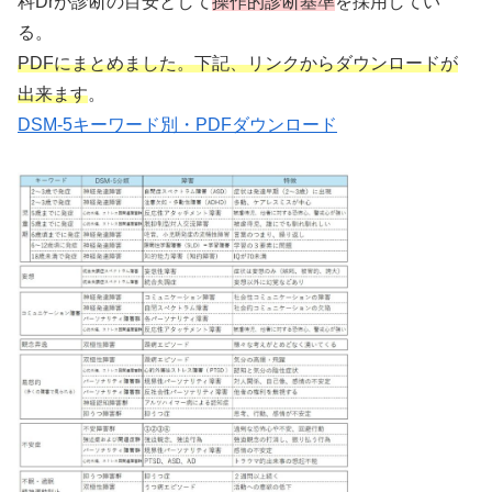
科Drが診断の目安として
操作的診断基準
を採用してい
る。
PDFにまとめました。下記、リンクからダウンロードが
出来ます
。
DSM-5キーワード別・PDFダウンロード