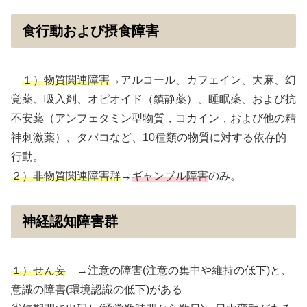
食行動および摂食障害
１）物質関連障害
→アルコール、カフェイン、大麻、幻
覚薬、吸入剤、オピオイド（鎮静薬）、睡眠薬、および抗
不安薬（アンフェタミン型物質，コカイン，および他の精
神刺激薬）、タバコなど、10種類の物質に対する依存的
行動。
２）非物質関連障害群
→
ギャンブル障害
のみ。
神経認知障害群
１）せん妄
→注意の障害(注意の集中や維持の低下)と、
意識の障害(環境認識の低下)がある