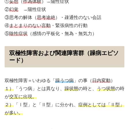
①
妄想
（
作為体験
）→陽性症状
②
幻覚
→陽性症状
③思考の解体（
思考途絶
）・疎通性のない会話
④
まとまりのない言動
・緊張病性の行動
⑤
陰性症状
（感情の平板化・無為・無気力）
双極性障害および関連障害群（躁病エピソ
ード）
双極性障害＝いわゆる「
躁うつ病
」の事（
日内変動
）
１）
「うつ病」とは異なり、
躁状態
の時と、
うつ状態
の時
が
交互に出現。
２）
「Ⅰ型」と「Ⅱ型」に分かれ、
症例としては「Ⅱ型」
が多い。