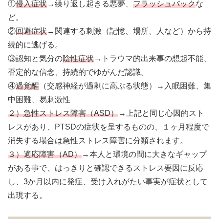
①
侵入症状
→繰り返し起きる悪夢、
フラッシュバック
な
ど。
②
回避症状
→関連する刺激（記憶、場所、人など）から持
続的に逃げる。
③認知と気分の
陰性症状
→トラウマ的出来事の想起不能、
否定的な信念、持続的でゆがんだ認識。
④
過覚醒
（交感神経が過剰に高ぶる状態）→入眠困難、集
中困難、易刺激性
２）急性ストレス障害（ASD）
→上記と同じ心因的スト
レスがあり、PTSDの症状を呈するものの、１ヶ月程度で
消失する場合は急性ストレス障害に分類されます。
３）適応障害（AD）
→本人と環境の間に大きなギャップ
がある事で、はっきりと確認できるストレス要因に反応
し、3か月以内に発症、受け入れがたい事実が症状として
出現する。