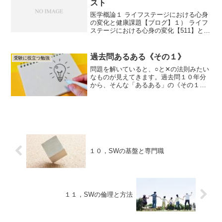
スト
医学概論１ ライフステージにおける心身
の変化と健康課題【ブログ】１） ライフ
ステージにおける心身の変化【511】と健
康課題２） 心身の加齢・老化３） ライフ
ステージ別の健康課題 ・ 乳幼児期、学童
期、思春期、青年期、壮年期、前期高齢
過去問あるある《その１》
受験に役立つ勉強
期、後期...
問題を解いていると、○と✕の法則みたい
なものが見えてきます。過去問１０年分
から、そんな「あるある」の《その１》
です。最終的に、選択肢に迷ったら、神
様にお願い・・・などもアリですね。
「限って」「限る」「限られる」は
✕ が多い過去問を解いてい...
１０，SWの基盤と専門職
１１，SWの倫理と方法