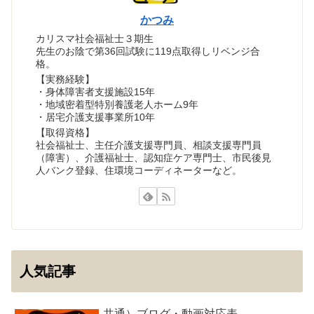
かつみ
カリスマ社会福祉士３期生
先生のお陰で第36回試験に119点取得しリベンジ合
格。
【実務経験】
・身体障害者支援施設15年
・地域密着型特別養護老人ホーム9年
・居宅介護支援事業所10年
【取得資格】
社会福祉士、主任介護支援専門員、相談支援専門員
（障害）、介護福祉士、認知症ケア専門士、市民後見
人バンク登録、住環境コーディネーターなど。
人気記事
共通）ブログ・動画対応表