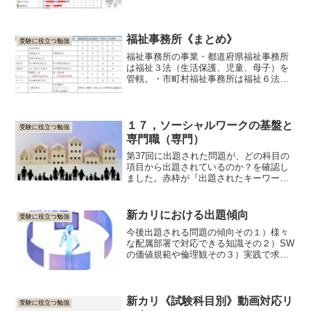
ページ番号（期限切れで消去する場合あ
り）※社会福祉士の専門のみ受験される
方は「１３、高齢者福祉」から以降を学
習して下さい。※上...
福祉事務所《まとめ》
受験に役立つ勉強
福祉事務所の事業・都道府県福祉事務所
は福祉３法（生活保護、児童、母子）を
管轄。・市町村福祉事務所は福祉６法
（上記３法に加え老人、身体、知的）を
管轄。※身体・知的の施設入所措置事務
等が都道府県から町村へ移譲された為。
（老人及び身体障害者福祉分...
１７，ソーシャルワークの基盤と
受験に役立つ勉強
専門職（専門）
第37回に出題された問題が、どの科目の
項目から出題されているのか？を確認し
ました。赤枠が『出題されたキーワー
ド』で、数字は『問題番号』です。
新カリにおける出題傾向
受験に役立つ勉強
今後出題される問題の傾向その１）様々
な配属部署で対応できる知識その２）SW
の価値規範や倫理観その３）実践で求め
られる解釈力や判断力 タクソノ
ミーⅡ型、Ⅲ型が中心その４）毛色の違
う問題についてその５）５肢択２の問題
が増えた上記の傾向を、...
新カリ《試験科目別》動画対応リ
受験に役立つ勉強