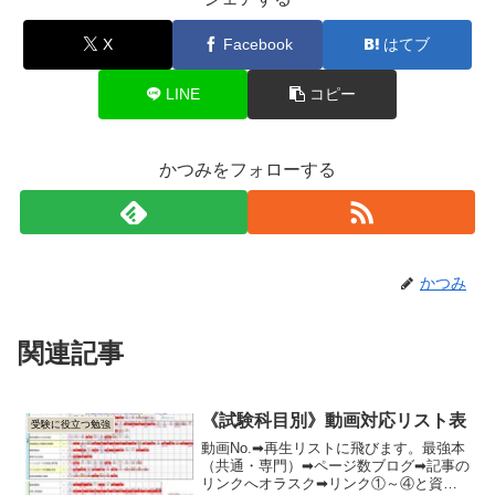
X
Facebook
はてブ
LINE
コピー
かつみをフォローする
かつみ
関連記事
《試験科目別》動画対応リスト表
受験に役立つ勉強
動画No.➡再生リストに飛びます。最強本
（共通・専門）➡ページ数ブログ➡記事の
リンクへオラスク➡リンク①～④と資料